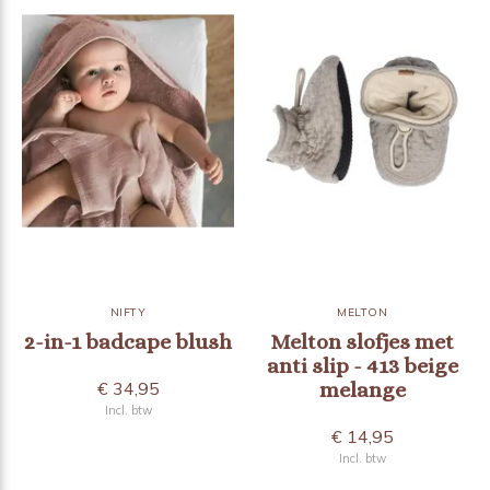
NIFTY
MELTON
2-in-1 badcape blush
Melton slofjes met
anti slip - 413 beige
€ 34,95
melange
Incl. btw
€ 14,95
Incl. btw