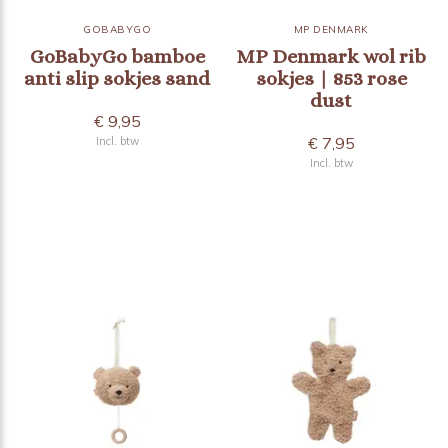
GOBABYGO
MP DENMARK
GoBabyGo bamboe
MP Denmark wol rib
anti slip sokjes sand
sokjes | 853 rose
dust
€ 9,95
€ 7,95
Incl. btw
Incl. btw