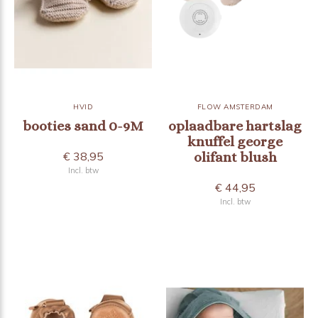
HVID
FLOW AMSTERDAM
booties sand 0-9M
oplaadbare hartslag
knuffel george
€ 38,95
olifant blush
Incl. btw
€ 44,95
Incl. btw