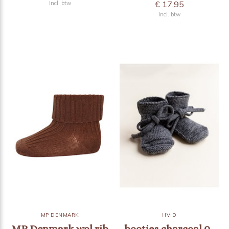
€ 17,95
Incl. btw
Incl. btw
MP DENMARK
HVID
MP Denmark wol rib
booties charcoal 0-