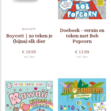
BOYCOTT
Doeboek - verzin en
Boycott | zo teken je
teken met Bob
(bijna) elk dier
Popcorn
€ 19,95
€ 13,99
Incl. btw
Incl. btw