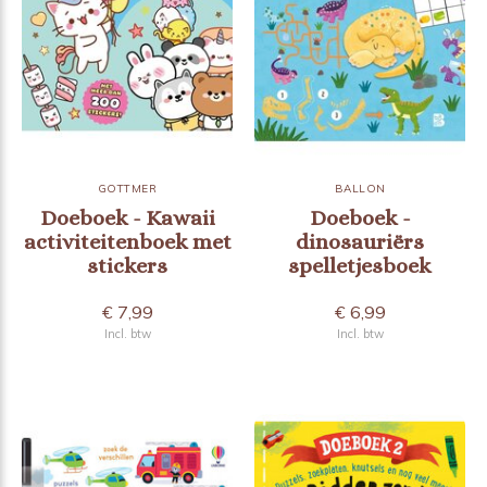
GOTTMER
BALLON
Doeboek - Kawaii
Doeboek -
activiteitenboek met
dinosauriërs
stickers
spelletjesboek
€ 7,99
€ 6,99
Incl. btw
Incl. btw