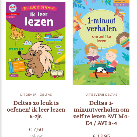
UITGEVERIJ DELTAS
UITGEVERIJ DELTAS
Deltas zo leuk is
Deltas 1-
oefenen! ik leer lezen
minuutverhalen om
6-7jr.
zelf te lezen AVI M4-
E4 / AVI 3-4
€ 7,50
€ 13,95
Incl. btw