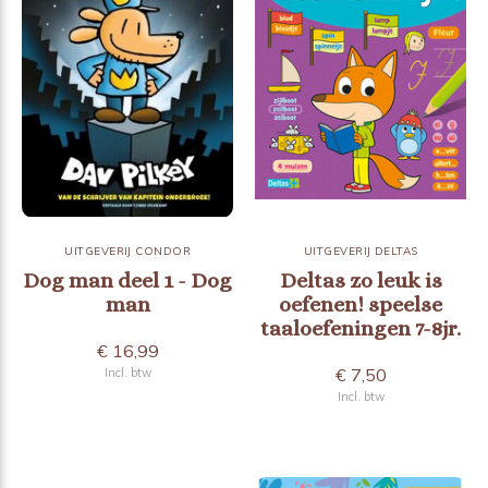
UITGEVERIJ CONDOR
UITGEVERIJ DELTAS
Dog man deel 1 - Dog
Deltas zo leuk is
man
oefenen! speelse
taaloefeningen 7-8jr.
€ 16,99
€ 7,50
Incl. btw
Incl. btw