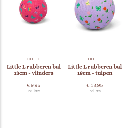
LITTLE L
LITTLE L
Little L rubberen bal
Little L rubberen bal
13cm - vlinders
18cm - tulpen
€ 9,95
€ 13,95
Incl. btw
Incl. btw