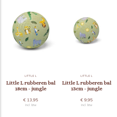
LITTLE L
LITTLE L
Little L rubberen bal
Little L rubberen bal
18cm - jungle
13cm - jungle
€ 13,95
€ 9,95
Incl. btw
Incl. btw