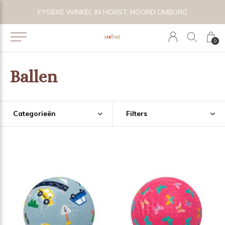
 BIJZONDER SPEELGOED, KRAAMCADEAU'S & KIDS LIFESTYLE
FYSIEKE WINKEL IN HORST, NOORD LIMBURG
0
Ballen
Categorieën
Filters