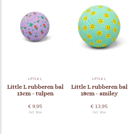
LITTLE L
LITTLE L
Little L rubberen bal
Little L rubberen bal
13cm - tulpen
18cm - smiley
€ 9,95
€ 13,95
Incl. btw
Incl. btw