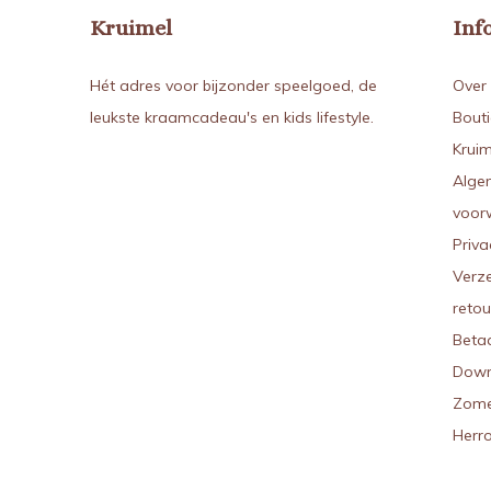
Kruimel
Inf
Hét adres voor bijzonder speelgoed, de
Over 
leukste kraamcadeau's en kids lifestyle.
Bout
Kruim
Alge
voor
Priva
Verz
reto
Beta
Down
Zome
Herr