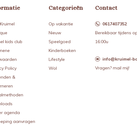
ormatie
Categorieën
Contact
Kruimel
Op vakantie
0617407352
ique
Nieuw
Bereikbaar tijdens o
el kids club
Speelgoed
16:00u
mene
Kinderboeken
info@kruimel-ba
waarden
Lifestyle
Vragen? mail mij!
cy Policy
Wol
enden &
urneren
almethoden
loads
r agenda
oeping aanvragen