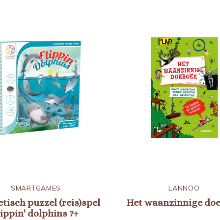
SMARTGAMES
LANNOO
isch puzzel (reis)spel
Het waanzinnige do
lippin' dolphins 7+