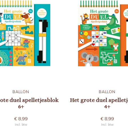
BALLON
BALLON
ote duel spelletjesblok
Het grote duel spellet
6+
4+
€ 8,99
€ 8,99
Incl. btw
Incl. btw