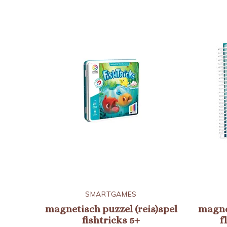
SMARTGAMES
magnetisch puzzel (reis)spel
magnet
fishtricks 5+
f