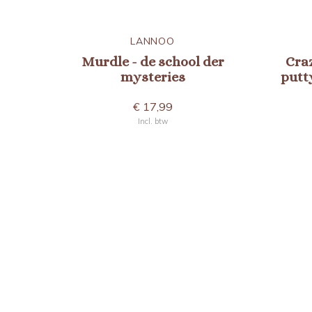
LANNOO
Murdle - de school der
Cra
mysteries
putt
€ 17,99
Incl. btw