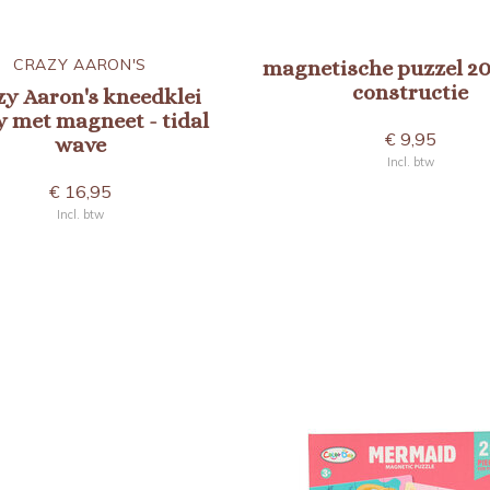
CRAZY AARON'S
magnetische puzzel 20 
constructie
zy Aaron's kneedklei
y met magneet - tidal
€ 9,95
wave
Incl. btw
€ 16,95
Incl. btw