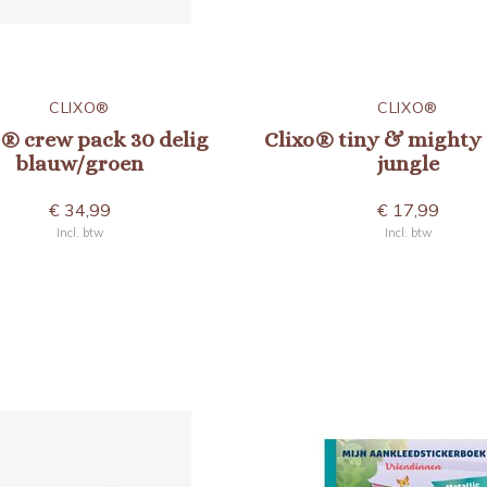
CLIXO®
CLIXO®
o® crew pack 30 delig
Clixo® tiny & mighty 
blauw/groen
jungle
€ 34,99
€ 17,99
Incl. btw
Incl. btw