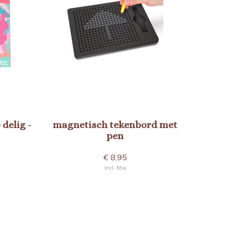
delig -
magnetisch tekenbord met
pen
€ 8,95
Incl. btw