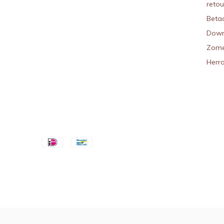
reto
Beta
Down
Zome
Herr