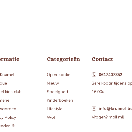
ormatie
Categorieën
Contact
Kruimel
Op vakantie
0617407352
ique
Nieuw
Bereikbaar tijdens o
el kids club
Speelgoed
16:00u
mene
Kinderboeken
info@kruimel-ba
waarden
Lifestyle
Vragen? mail mij!
cy Policy
Wol
enden &