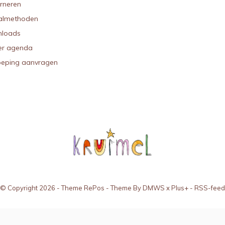
urneren
almethoden
loads
r agenda
oeping aanvragen
© Copyright
2026
- Theme RePos - Theme By
DMWS
x
Plus+
-
RSS-feed