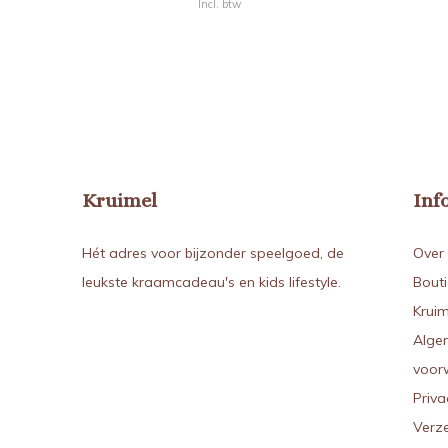
Incl. btw
Kruimel
Inf
Hét adres voor bijzonder speelgoed, de
Over 
leukste kraamcadeau's en kids lifestyle.
Bout
Kruim
Alge
voor
Priva
Verz