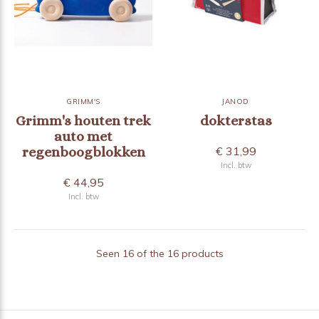
GRIMM'S
JANOD
Grimm's houten trek
dokterstas
auto met
regenboogblokken
€ 31,99
Incl. btw
€ 44,95
Incl. btw
Seen 16 of the 16 products