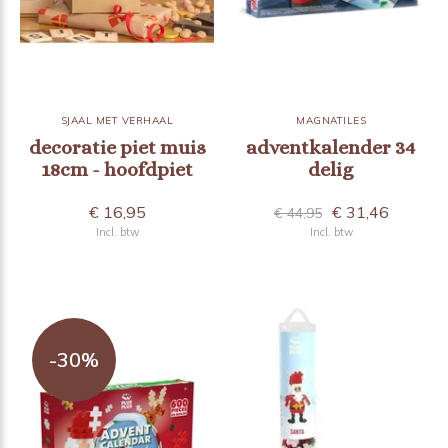
SJAAL MET VERHAAL
MAGNATILES
decoratie piet muis
adventkalender 34
18cm - hoofdpiet
delig
€ 16,95
€ 31,46
€ 44,95
Incl. btw
Incl. btw
-30%