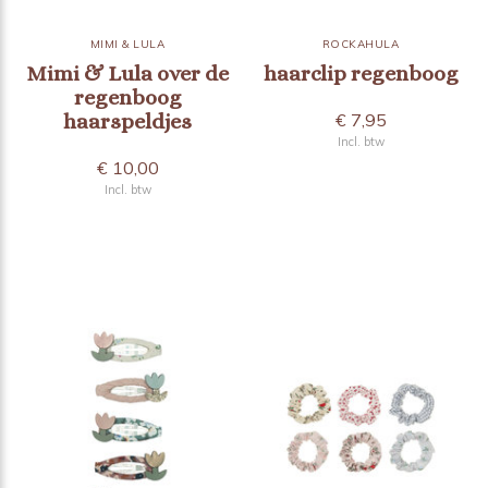
MIMI & LULA
ROCKAHULA
Mimi & Lula over de
haarclip regenboog
regenboog
haarspeldjes
€ 7,95
Incl. btw
€ 10,00
Incl. btw