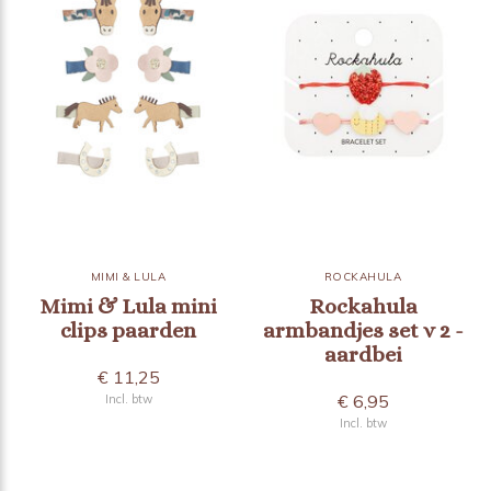
MIMI & LULA
ROCKAHULA
Mimi & Lula mini
Rockahula
clips paarden
armbandjes set v 2 -
aardbei
€ 11,25
€ 6,95
Incl. btw
Incl. btw