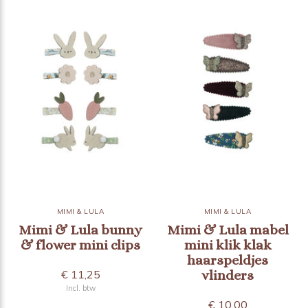
MIMI & LULA
MIMI & LULA
Mimi & Lula bunny
Mimi & Lula mabel
& flower mini clips
mini klik klak
haarspeldjes
€ 11,25
vlinders
Incl. btw
€ 10,00