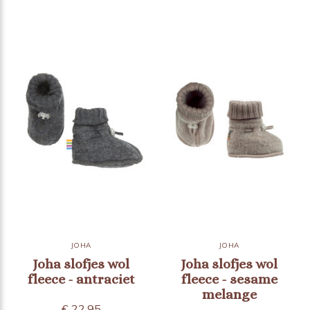
JOHA
JOHA
Joha slofjes wol
Joha slofjes wol
fleece - antraciet
fleece - sesame
melange
€ 22,95