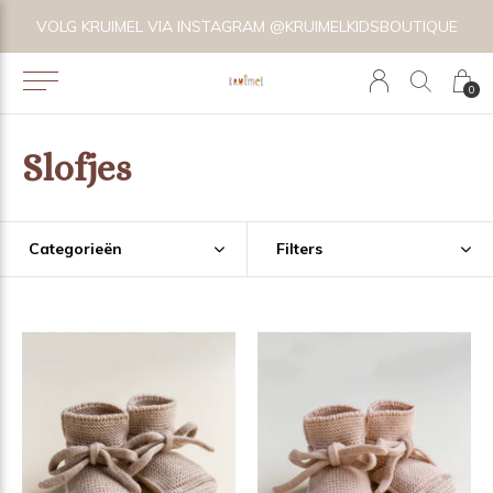
VOLG KRUIMEL VIA INSTAGRAM @KRUIMELKIDSBOUTIQUE
0
Slofjes
Categorieën
Filters