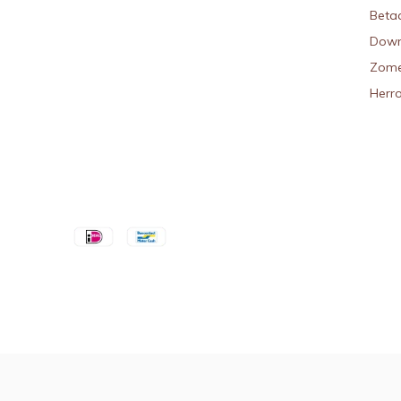
Beta
Down
Zome
Herr