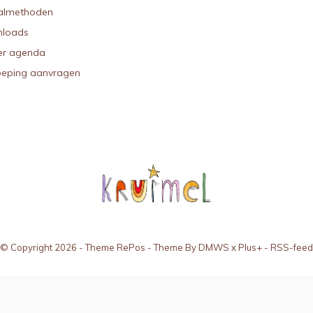
almethoden
loads
r agenda
oeping aanvragen
© Copyright
2026
- Theme RePos - Theme By
DMWS
x
Plus+
-
RSS-feed