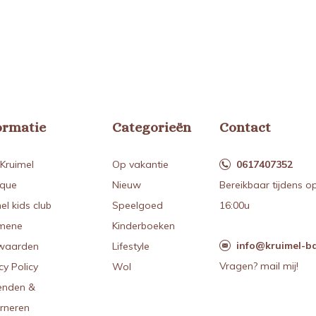
ormatie
Categorieën
Contact
Kruimel
Op vakantie
0617407352
ique
Nieuw
Bereikbaar tijdens o
el kids club
Speelgoed
16:00u
mene
Kinderboeken
info@kruimel-ba
waarden
Lifestyle
Vragen? mail mij!
cy Policy
Wol
enden &
urneren