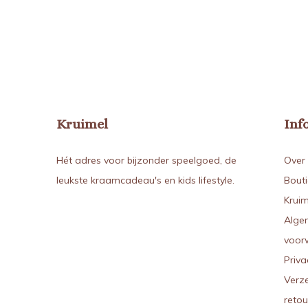
Kruimel
Inf
Hét adres voor bijzonder speelgoed, de
Over 
leukste kraamcadeau's en kids lifestyle.
Bout
Kruim
Alge
voor
Priva
Verz
reto