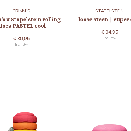
GRIMM'S
STAPELSTEIN
s x Stapelstein rolling
losse steen | super 
iscs PASTEL cool
€ 34,95
€ 39,95
Incl. btw
Incl. btw