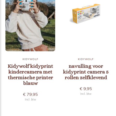
KIDYWOLF
KIDYWOLF
Kidywolf kidyprint
navulling voor
kindercamera met
kidyprint camera 5
thermische printer
rollen zelfklevend
blauw
€ 9,95
€ 79,95
Incl. btw
Incl. btw