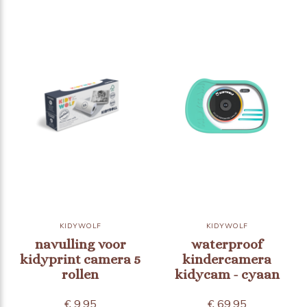
KIDYWOLF
KIDYWOLF
navulling voor
waterproof
kidyprint camera 5
kindercamera
rollen
kidycam - cyaan
€ 9,95
€ 69,95