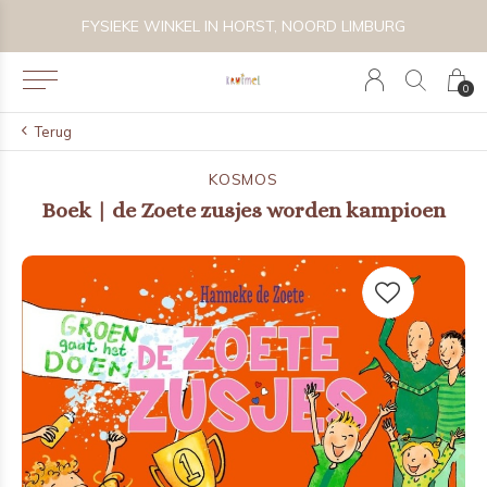
FYSIEKE WINKEL IN HORST, NOORD LIMBURG
VOL
0
Terug
KOSMOS
Boek | de Zoete zusjes worden kampioen