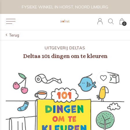
 BIJZONDER SPEELGOED, KRAAMCADEAU'S & KIDS LIFESTYLE
FYSIEKE WINKEL IN HORST, NOORD LIMBURG
0
Terug
UITGEVERIJ DELTAS
Deltas 101 dingen om te kleuren