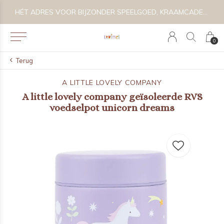
E
HÉT ADRES VOOR BIJZONDER SPEELGOED, KRAAMCADEAU'S & KIDS LIFESTYLE
0
Terug
A LITTLE LOVELY COMPANY
A little lovely company geïsoleerde RVS
voedselpot unicorn dreams