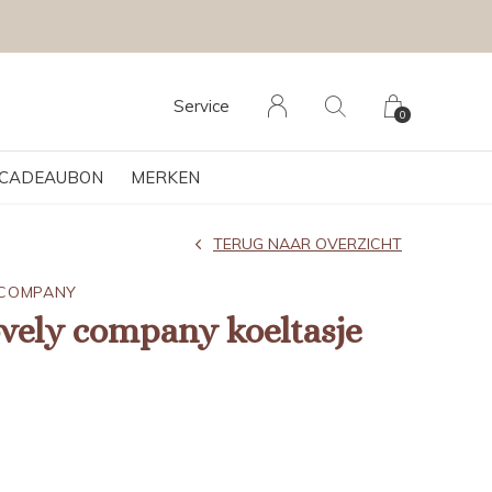
Service
0
CADEAUBON
MERKEN
TERUG NAAR OVERZICHT
Y COMPANY
lovely company koeltasje