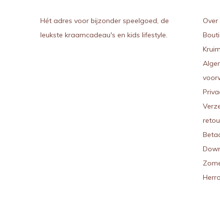
Hét adres voor bijzonder speelgoed, de
Over 
leukste kraamcadeau's en kids lifestyle.
Bout
Kruim
Alge
voor
Priva
Verz
reto
Beta
Down
Zome
Herr