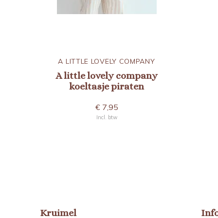
A LITTLE LOVELY COMPANY
A little lovely company
koeltasje piraten
€ 7,95
Incl. btw
Kruimel
Inf