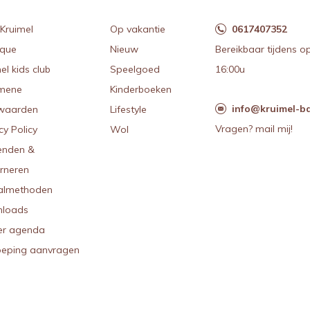
Kruimel
Op vakantie
0617407352
ique
Nieuw
Bereikbaar tijdens o
el kids club
Speelgoed
16:00u
mene
Kinderboeken
info@kruimel-ba
waarden
Lifestyle
Vragen? mail mij!
cy Policy
Wol
enden &
urneren
almethoden
loads
r agenda
oeping aanvragen