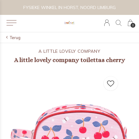
 BIJZONDER SPEELGOED, KRAAMCADEAU'S & KIDS LIFESTYLE
FYSIEKE WINKEL IN HORST, NOORD LIMBURG
0
Terug
A LITTLE LOVELY COMPANY
A little lovely company toilettas cherry