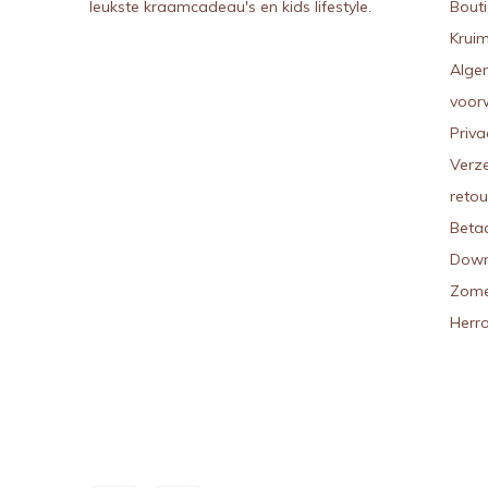
leukste kraamcadeau's en kids lifestyle.
Bout
Kruim
Alge
voor
Priva
Verz
reto
Beta
Down
Zome
Herr