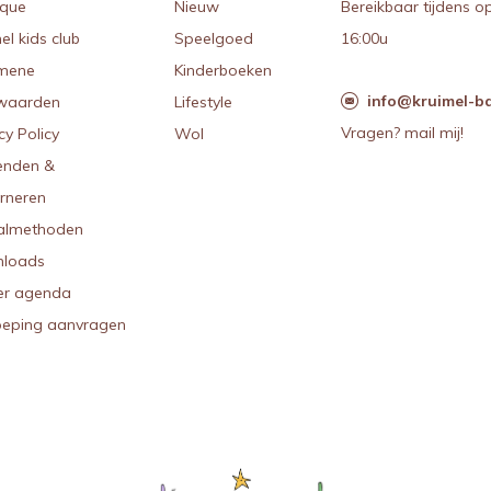
ique
Nieuw
Bereikbaar tijdens o
el kids club
Speelgoed
16:00u
mene
Kinderboeken
info@kruimel-ba
waarden
Lifestyle
Vragen? mail mij!
cy Policy
Wol
enden &
urneren
almethoden
loads
r agenda
oeping aanvragen