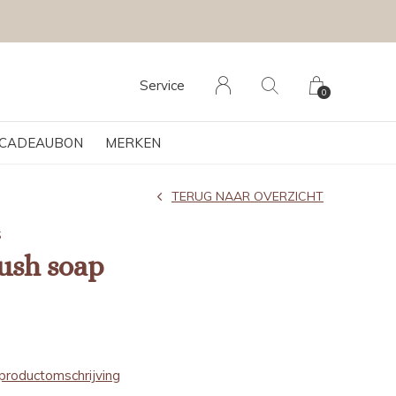
Service
0
CADEAUBON
MERKEN
TERUG NAAR OVERZICHT
S
ush soap
productomschrijving