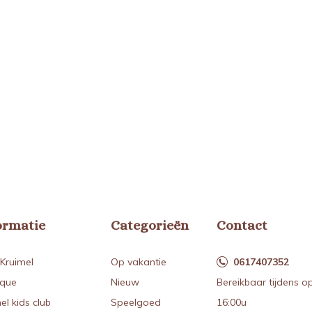
ormatie
Categorieën
Contact
Kruimel
Op vakantie
0617407352
ique
Nieuw
Bereikbaar tijdens o
el kids club
Speelgoed
16:00u