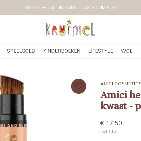
WINKEL IN HORST, NOORD LIMBURG
SPEELGOED
KINDERBOEKEN
LIFESTYLE
WOL
AMICI COSMETIC
Amici he
kwast - 
€ 17,50
Incl. btw