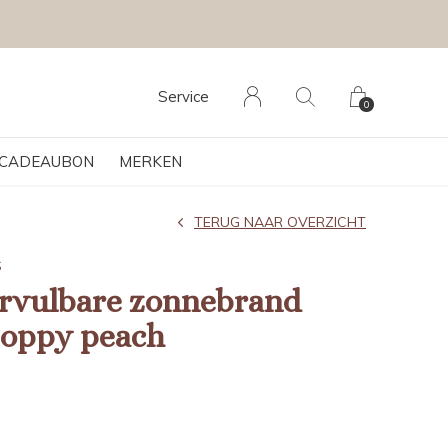
VOLG KR
Service
0
CADEAUBON
MERKEN
TERUG NAAR OVERZICHT
S
rvulbare zonnebrand
poppy peach