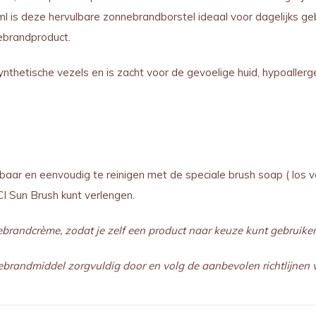
l is deze hervulbare zonnebrandborstel ideaal voor dagelijks ge
ebrandproduct.
thetische vezels en is zacht voor de gevoelige huid, hypoallerg
ar en eenvoudig te reinigen met de speciale brush soap ( los ver
CI Sun Brush kunt verlengen.
ebrandcrème, zodat je zelf een product naar keuze kunt gebruiken
onnebrandmiddel zorgvuldig door en volg de aanbevolen richtlijnen