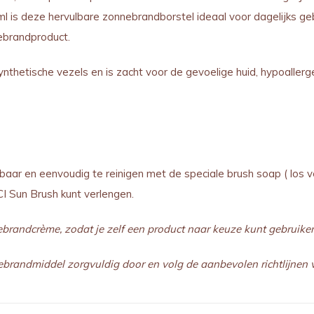
l is deze hervulbare zonnebrandborstel ideaal voor dagelijks ge
ebrandproduct.
thetische vezels en is zacht voor de gevoelige huid, hypoallerg
ar en eenvoudig te reinigen met de speciale brush soap ( los ver
CI Sun Brush kunt verlengen.
ebrandcrème, zodat je zelf een product naar keuze kunt gebruiken
onnebrandmiddel zorgvuldig door en volg de aanbevolen richtlijnen