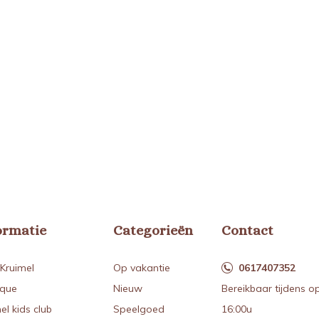
ormatie
Categorieën
Contact
Kruimel
Op vakantie
0617407352
ique
Nieuw
Bereikbaar tijdens o
el kids club
Speelgoed
16:00u