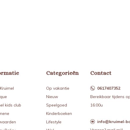
ormatie
Categorieën
Contact
Kruimel
Op vakantie
0617407352
ique
Nieuw
Bereikbaar tijdens o
el kids club
Speelgoed
16:00u
mene
Kinderboeken
info@kruimel-ba
waarden
Lifestyle