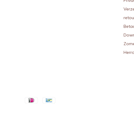
Priva
Verz
reto
Beta
Down
Zome
Herr