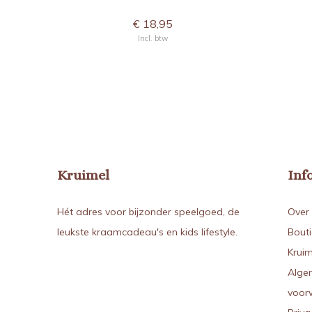
€ 18,95
Incl. btw
Kruimel
Inf
Hét adres voor bijzonder speelgoed, de
Over 
leukste kraamcadeau's en kids lifestyle.
Bout
Kruim
Alge
voor