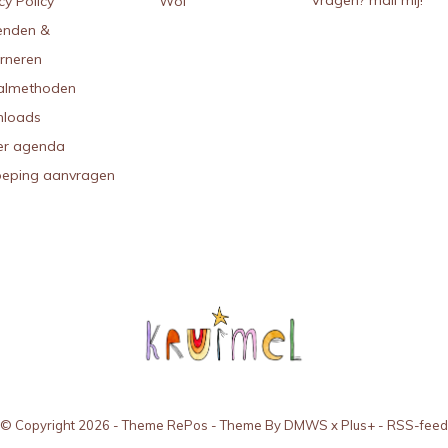
Vragen? mail mij!
cy Policy
Wol
enden &
urneren
almethoden
loads
r agenda
oeping aanvragen
© Copyright
2026
- Theme RePos - Theme By
DMWS
x
Plus+
-
RSS-feed