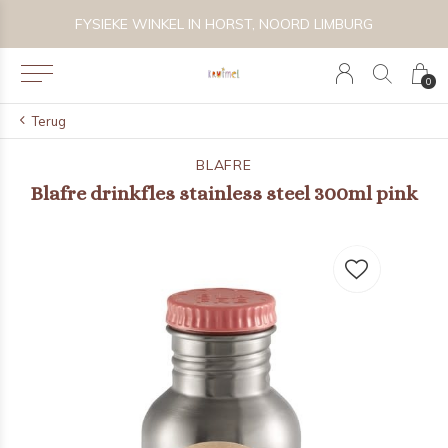
 BIJZONDER SPEELGOED, KRAAMCADEAU'S & KIDS LIFESTYLE
FYSIEKE WINKEL IN HORST, NOORD LIMBURG
0
Terug
BLAFRE
Blafre drinkfles stainless steel 300ml pink