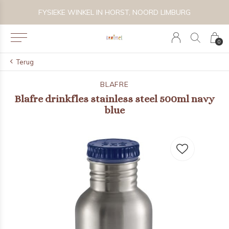
 BIJZONDER SPEELGOED, KRAAMCADEAU'S & KIDS LIFESTYLE
FYSIEKE WINKEL IN HORST, NOORD LIMBURG
0
Terug
BLAFRE
Blafre drinkfles stainless steel 500ml navy
blue