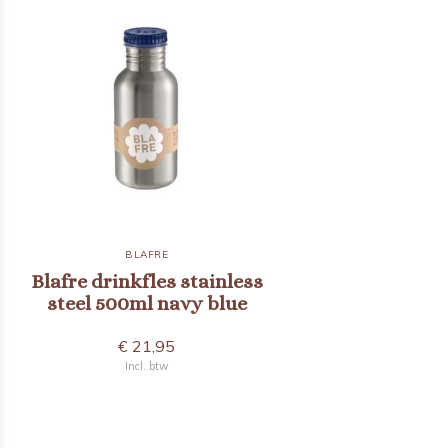
BLAFRE
Blafre drinkfles stainless
steel 500ml navy blue
€ 21,95
Incl. btw