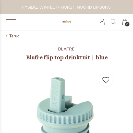
 BIJZONDER SPEELGOED, KRAAMCADEAU'S & KIDS LIFESTYLE
FYSIEKE WINKEL IN HORST, NOORD LIMBURG
0
Terug
BLAFRE
Blafre flip top drinktuit | blue