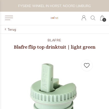
 BIJZONDER SPEELGOED, KRAAMCADEAU'S & KIDS LIFESTYLE
FYSIEKE WINKEL IN HORST, NOORD LIMBURG
0
Terug
BLAFRE
Blafre flip top drinktuit | light green