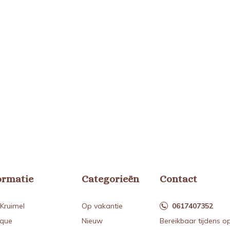
ormatie
Categorieën
Contact
Kruimel
Op vakantie
0617407352
ique
Nieuw
Bereikbaar tijdens o