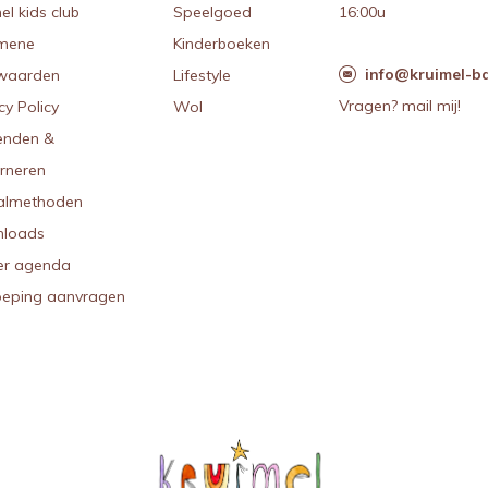
el kids club
Speelgoed
16:00u
mene
Kinderboeken
info@kruimel-ba
waarden
Lifestyle
Vragen? mail mij!
cy Policy
Wol
enden &
urneren
almethoden
loads
r agenda
oeping aanvragen