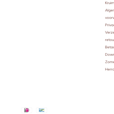
Kruim
Alge
voor
Priva
Verz
reto
Beta
Down
Zome
Herr