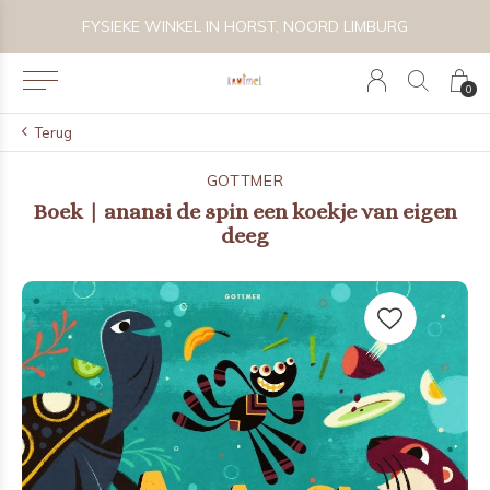
 BIJZONDER SPEELGOED, KRAAMCADEAU'S & KIDS LIFESTYLE
FYSIEKE WINKEL IN HORST, NOORD LIMBURG
0
Terug
GOTTMER
Boek | anansi de spin een koekje van eigen
deeg