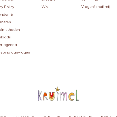
Vragen? mail mij!
cy Policy
Wol
enden &
urneren
almethoden
loads
r agenda
oeping aanvragen