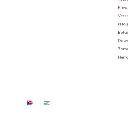
Priva
Verz
reto
Beta
Down
Zome
Herr