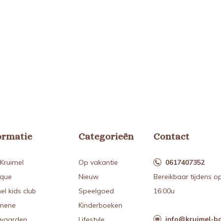
ormatie
Categorieën
Contact
Kruimel
Op vakantie
0617407352
ique
Nieuw
Bereikbaar tijdens o
el kids club
Speelgoed
16:00u
mene
Kinderboeken
info@kruimel-ba
waarden
Lifestyle