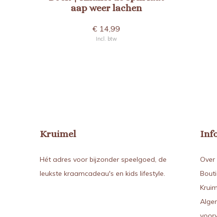
aap weer lachen
€ 14,99
Incl. btw
Kruimel
Inf
Hét adres voor bijzonder speelgoed, de
Over 
leukste kraamcadeau's en kids lifestyle.
Bout
Kruim
Alge
voor