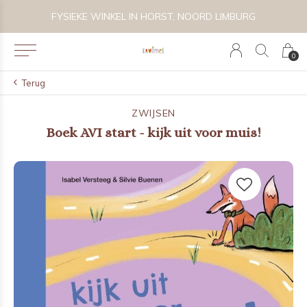
 BIJZONDER SPEELGOED, KRAAMCADEAU'S & KIDS LIFESTYLE
FYSIEKE WINKEL IN HORST, NOORD LIMBURG
0
Terug
ZWIJSEN
Boek AVI start - kijk uit voor muis!