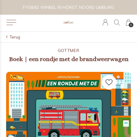
 BIJZONDER SPEELGOED, KRAAMCADEAU'S & KIDS LIFESTYLE
FYSIEKE WINKEL IN HORST, NOORD LIMBURG
0
Terug
GOTTMER
Boek | een rondje met de brandweerwagen