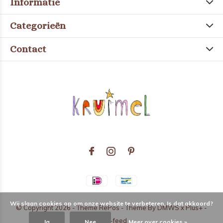
Informatie
Categorieën
Contact
Wij slaan cookies op om onze website te verbeteren. Is dat akkoord?
© Copyright
2026
- Theme RePos - Theme By
DMWS
x
Plus+
-
RSS-feed
Ja
Nee
Meer over cookies »