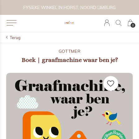
 BIJZONDER SPEELGOED, KRAAMCADEAU'S & KIDS LIFESTYLE
FYSIEKE WINKEL IN HORST, NOORD LIMBURG
0
Terug
GOTTMER
Boek | graafmachine waar ben je?