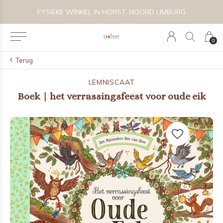
 BIJZONDER SPEELGOED, KRAAMCADEAU'S & KIDS LIFESTYLE
FYSIEKE WINKEL IN HORST, NOORD LIMBURG
0
Terug
LEMNISCAAT
Boek | het verrassingsfeest voor oude eik