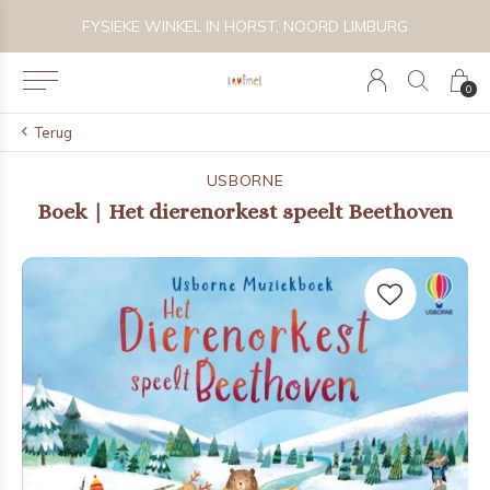
 BIJZONDER SPEELGOED, KRAAMCADEAU'S & KIDS LIFESTYLE
FYSIEKE WINKEL IN HORST, NOORD LIMBURG
0
Terug
USBORNE
Boek | Het dierenorkest speelt Beethoven