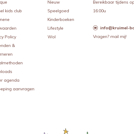
ique
Nieuw
Bereikbaar tijdens o
el kids club
Speelgoed
16:00u
mene
Kinderboeken
info@kruimel-ba
waarden
Lifestyle
Vragen? mail mij!
cy Policy
Wol
enden &
urneren
almethoden
loads
r agenda
oeping aanvragen