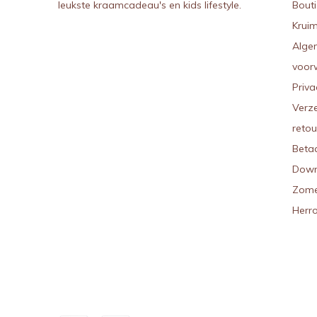
leukste kraamcadeau's en kids lifestyle.
Bout
Kruim
Alge
voor
Priva
Verz
reto
Beta
Down
Zome
Herr