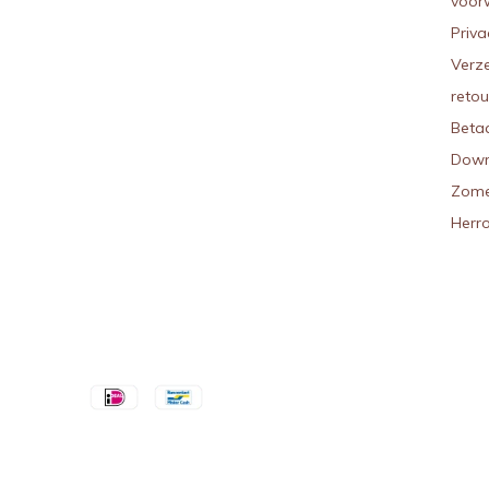
voor
Priva
Verz
reto
Beta
Down
Zome
Herr