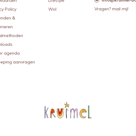
waarden
Lifestyle
Vragen? mail mij!
cy Policy
Wol
enden &
urneren
almethoden
loads
r agenda
oeping aanvragen