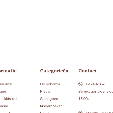
ormatie
Categorieën
Contact
Kruimel
Op vakantie
0617407352
ique
Nieuw
Bereikbaar tijdens o
el kids club
Speelgoed
16:00u
mene
Kinderboeken
info@kruimel-ba