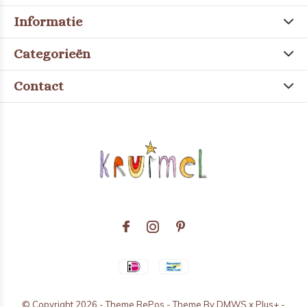
Informatie
Categorieën
Contact
© Copyright
2026
- Theme RePos - Theme By
DMWS
x
Plus+
-