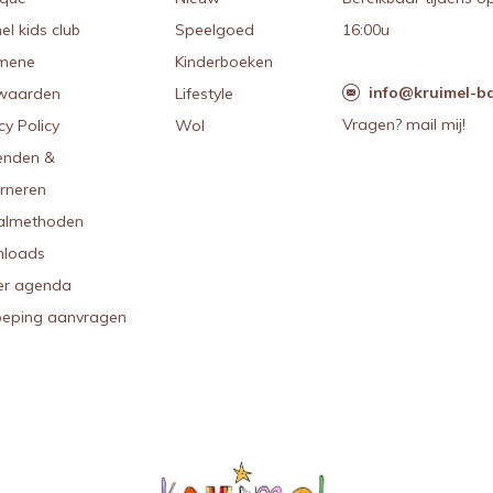
el kids club
Speelgoed
16:00u
mene
Kinderboeken
info@kruimel-ba
waarden
Lifestyle
Vragen? mail mij!
cy Policy
Wol
enden &
urneren
almethoden
loads
r agenda
oeping aanvragen