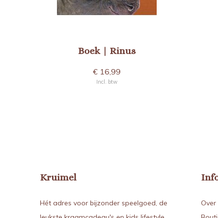
Boek | Rinus
€ 16,99
Incl. btw
Kruimel
Inf
Hét adres voor bijzonder speelgoed, de
Over 
leukste kraamcadeau's en kids lifestyle.
Bout