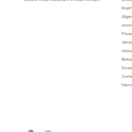
Kruim
Alge
voor
Priva
Verz
reto
Beta
Down
Zome
Herr