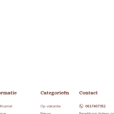
ormatie
Categorieën
Contact
Kruimel
Op vakantie
0617407352
ique
Nieuw
Bereikbaar tijdens o