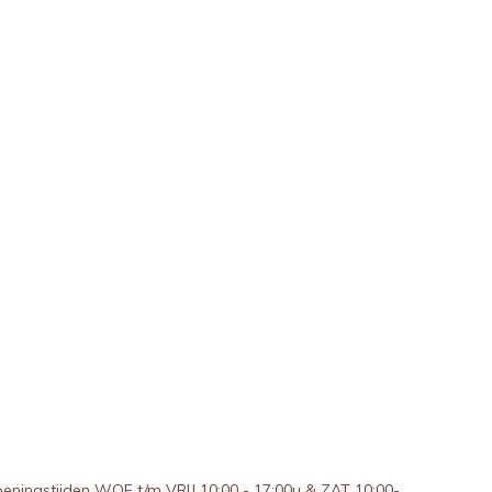
peningstijden WOE t/m VRIJ 10:00 - 17:00u & ZAT 10:00-