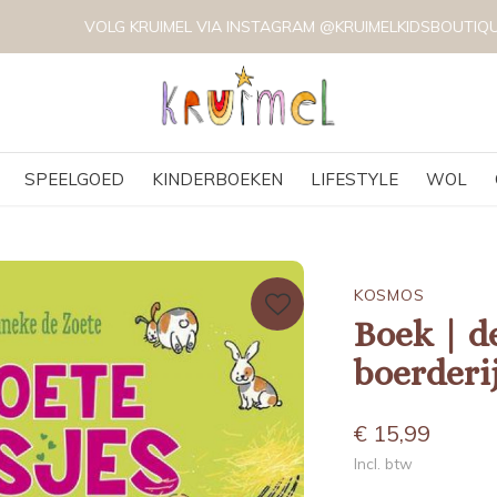
VOLG KRUIMEL VIA INSTAGRAM @KRUIMELKIDSBOUTIQUE
SPEELGOED
KINDERBOEKEN
LIFESTYLE
WOL
KOSMOS
Boek | de
boerderi
€ 15,99
Incl. btw