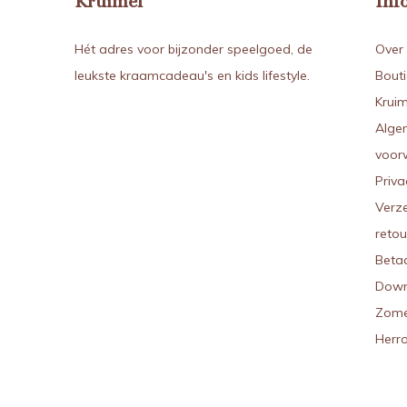
Kruimel
Inf
Hét adres voor bijzonder speelgoed, de
Over 
leukste kraamcadeau's en kids lifestyle.
Bout
Kruim
Alge
voor
Priva
Verz
reto
Beta
Down
Zome
Herr