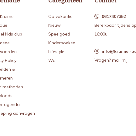
ormatie
Categorieën
Contact
Kruimel
Op vakantie
0617407352
ique
Nieuw
Bereikbaar tijdens o
el kids club
Speelgoed
16:00u
mene
Kinderboeken
info@kruimel-ba
waarden
Lifestyle
Vragen? mail mij!
cy Policy
Wol
enden &
urneren
almethoden
loads
r agenda
oeping aanvragen