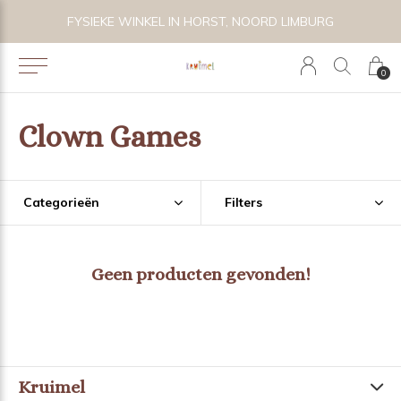
 BIJZONDER SPEELGOED, KRAAMCADEAU'S & KIDS LIFESTYLE
FYSIEKE WINKEL IN HORST, NOORD LIMBURG
0
Clown Games
Categorieën
Filters
Geen producten gevonden!
Kruimel