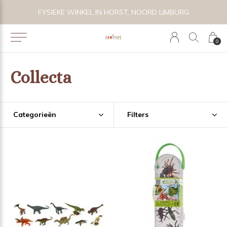
 BIJZONDER SPEELGOED, KRAAMCADEAU'S & KIDS LIFESTYLE
FYSIEKE WINKEL IN HORST, NOORD LIMBURG
0
Collecta
Categorieën
Filters