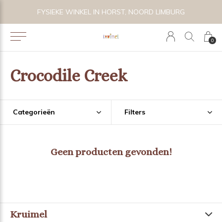
 BIJZONDER SPEELGOED, KRAAMCADEAU'S & KIDS LIFESTYLE
FYSIEKE WINKEL IN HORST, NOORD LIMBURG
0
Crocodile Creek
Categorieën
Filters
Geen producten gevonden!
Kruimel