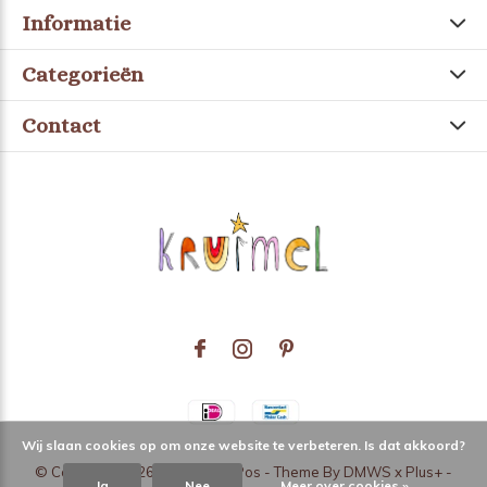
Informatie
Categorieën
Contact
Wij slaan cookies op om onze website te verbeteren. Is dat akkoord?
© Copyright
2026
- Theme RePos - Theme By
DMWS
x
Plus+
-
Ja
Nee
Meer over cookies »