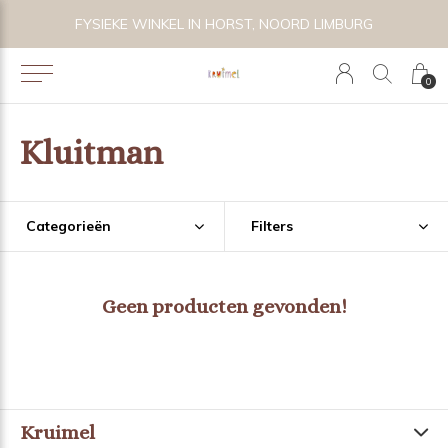
 BIJZONDER SPEELGOED, KRAAMCADEAU'S & KIDS LIFESTYLE
FYSIEKE WINKEL IN HORST, NOORD LIMBURG
0
Kluitman
Categorieën
Filters
Geen producten gevonden!
Kruimel