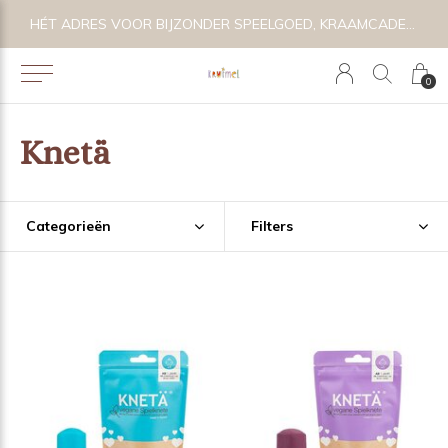
E
HÉT ADRES VOOR BIJZONDER SPEELGOED, KRAAMCADEAU'S & KIDS LIFESTYLE
0
Knetä
Categorieën
Filters