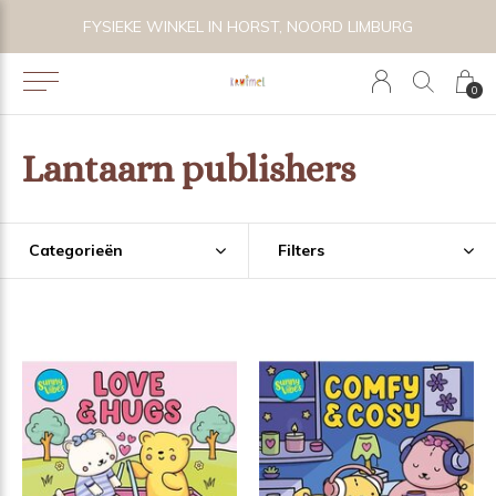
FYSIEKE WINKEL IN HORST, NOORD LIMBURG
VOL
0
Lantaarn publishers
Categorieën
Filters