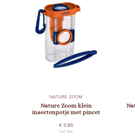
NATURE ZOOM
Nature Zoom klein
Na
insectenpotje met pincet
€ 5,95
Incl. btw