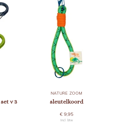
NATURE ZOOM
set v 3
sleutelkoord
€ 9,95
Incl. btw