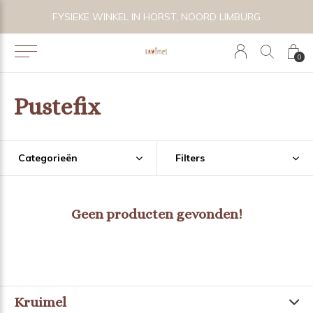
 BIJZONDER SPEELGOED, KRAAMCADEAU'S & KIDS LIFESTYLE
FYSIEKE WINKEL IN HORST, NOORD LIMBURG
0
Pustefix
Categorieën
Filters
Geen producten gevonden!
Kruimel