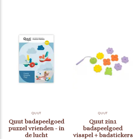
QUUT
QUUT
Quut badspeelgoed
Quut 2in1
puzzel vrienden - in
badspeelgoed
de lucht
visspel + badstickers